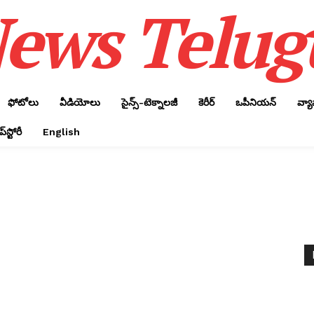
ews Telug
ఫోటోలు
వీడియోలు
సైన్స్‌-టెక్నాలజీ
కెరీర్‌
ఒపీనియన్‌
వ్య
్‌స్టోరీ
English