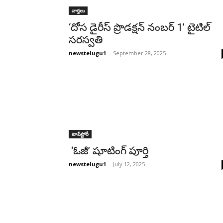
వార్తలు
‘దోస డైరీస్ ప్రొడక్షన్ నంబర్ 1’ టైటిల్
సరస్వతి
newstelugu1
-
September 28, 2025
టాప్‌స్టోరీ
‘ఓజీ’ షూటింగ్ పూర్తి
newstelugu1
-
July 12, 2025