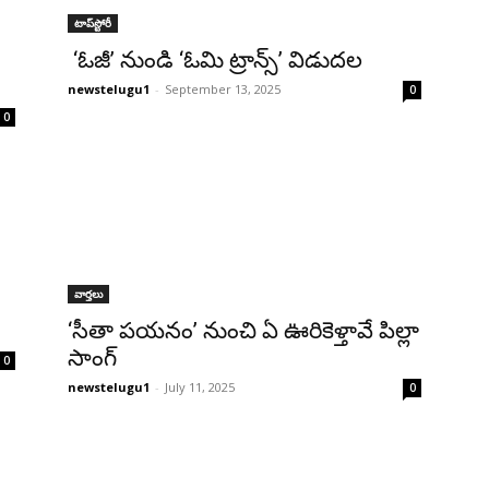
టాప్‌స్టోరీ
‘ఓజీ’ నుండి ‘ఓమి ట్రాన్స్’ విడుదల
newstelugu1
-
September 13, 2025
0
0
వార్తలు
‘సీతా పయనం’ నుంచి ఏ ఊరికెళ్తావే పిల్లా
సాంగ్
0
newstelugu1
-
July 11, 2025
0