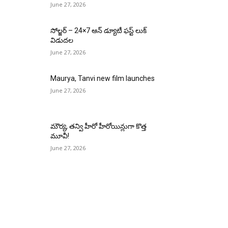
June 27, 2026
సోల్జర్ – 24×7 ఆన్ డ్యూటీ ఫస్ట్ లుక్
విడుదల
June 27, 2026
Maurya, Tanvi new film launches
June 27, 2026
మౌర్య‌, త‌న్వి హీరో హీరోయిన్లుగా కొత్త
మూవీ!
June 27, 2026