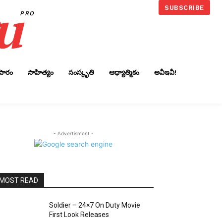
u
SUBSCRIBE
PRO
ాపారం
సాహిత్యం
సంస్కృతి
ఆధ్యాత్మికం
అవీఇవీ!
- Advertisment -
MOST READ
Soldier – 24×7 On Duty Movie
First Look Releases