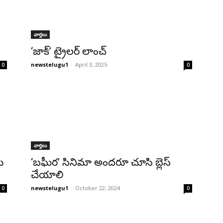
వార్తలు
‘జాక్’ ట్రైలర్ లాంచ్
newstelugu1
-
April 3, 2025
0
0
వార్తలు
్
‘బఘీర’ సినిమా అందరూ చూసి బ్లెస్
చేయాలి
newstelugu1
-
October 22, 2024
0
0