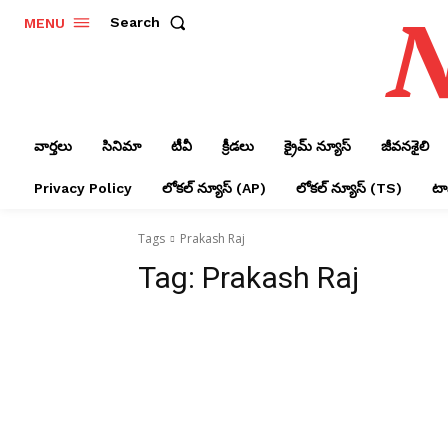
N
Search
MENU
వార్తలు
సినిమా
టీవీ
క్రీడలు
క్రైమ్ న్యూస్‌
జీవనశైలి
Privacy Policy
లోక‌ల్ న్యూస్‌ (AP)
లోక‌ల్ న్యూస్‌ (TS)
టాప
Tags
Prakash Raj
Tag:
Prakash Raj