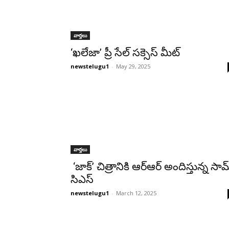
వార్తలు
‘ఖలేజా’ ప్రీ సేల్ సక్సెస్ మీట్
newstelugu1
-
May 29, 2025
వార్తలు
‘జాక్’ చిత్రానికి ఆర్ఆర్ అందిస్తున్న సామ
సిఎస్‌
newstelugu1
-
March 12, 2025