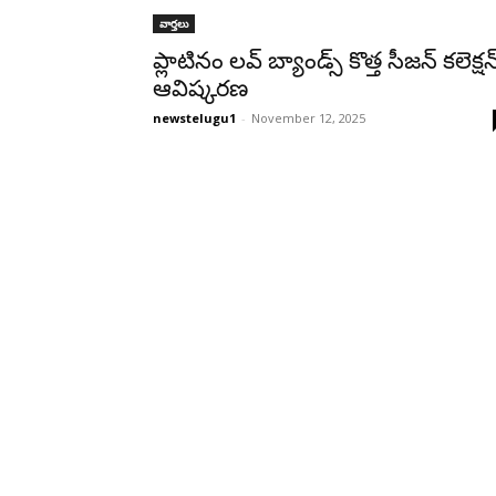
వార్తలు
ప్లాటినం లవ్ బ్యాండ్స్ కొత్త సీజన్ కలెక్షన
ఆవిష్కర‌ణ‌
newstelugu1
-
November 12, 2025