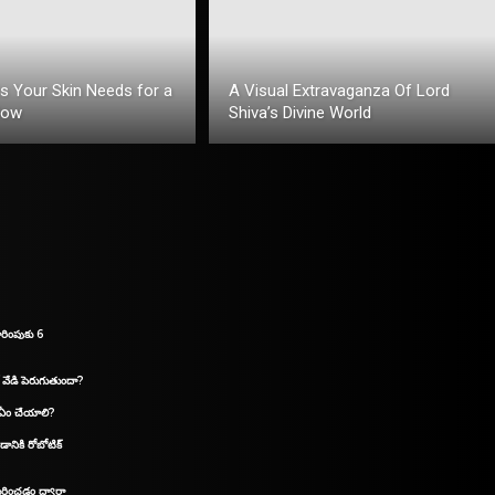
ts Your Skin Needs for a
A Visual Extravaganza Of Lord
low
Shiva’s Divine World
రింపుకు 6
 వేడి పెరుగుతుందా?
 ఏం చేయాలి?
డానికి రోబోటిక్
గుర్తించడం ద్వారా