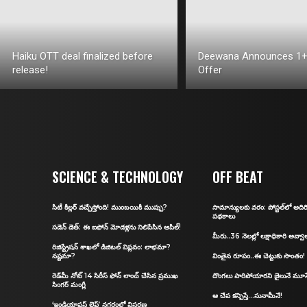
Haiku OTT deal finalized before
Deewana Announces 1+
release!
Offer
SCIENCE & TECHNOLOGY
OFF BEAT
సిటీ కిల్ల‌ర్ వ‌చ్చేస్తోంది! ముంబ‌యికి ముప్పు?
సామాన్యులకు వరం: పోస్ట‌ల్‌లో అద
ప‌థ‌కాలు
స‌డెన్ డెత్: ఈ ఐఫోన్ మోడళ్లను నిలిపేసిన ఆపిల్‌!
మీరు..36 నెలల్లో లక్షాధికారి అవ్వా
రిజిస్ట్రేషన్‌ శాఖలో డిజిట‌ల్ విప్ల‌వం: లాభ‌మా?
న‌ష్ట‌మా?
వింతైన రూపం..ఈ చెట్టుకు సొంతం!
రెడ్‌మీ నోట్‌ 14 సిరీస్‌ ఫోన్ లాంచ్ చేసిన ప్రముఖ
దొంగలు పారిపోయారని జైలునే మూస
సింగర్ మంగ్లీ
ఆ చేప కన్పిస్తే…సునామీనే!
‘ఇండియాఫస్ట్ లైఫ్’ నగరంలో విస్తరణ