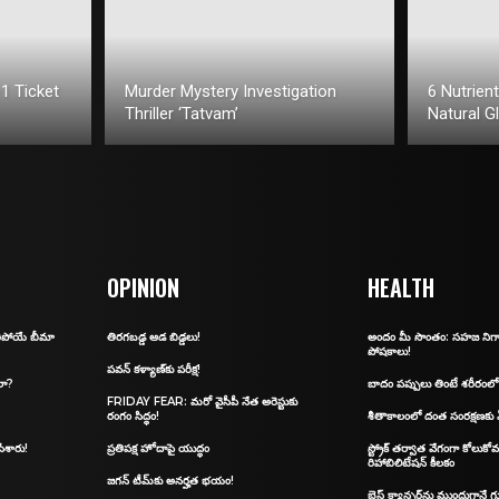
1 Ticket
Murder Mystery Investigation
6 Nutrien
Thriller ‘Tatvam’
Natural G
OPINION
HEALTH
ిరిపోయే బీమా
తిరగబడ్డ ఆడ బిడ్డలు!
అందం మీ సొంతం: స‌హ‌జ నిగా
పోష‌కాలు!
ప‌వ‌న్ క‌ళ్యాణ్‌కు ప‌రీక్ష‌!
లా?
బాదం పప్పులు తింటే శరీరంలో
FRIDAY FEAR: మ‌రో వైసీపీ నేత అరెస్టుకు
రంగం సిద్ధం!
శీతాకాలంలో దంత సంరక్షణకు
ేశారు!
ప్రతిపక్ష హోదాపై యుద్ధం
స్ట్రోక్ తర్వాత వేగంగా కోలుకోవ
రిహాబిలిటేషన్ కీలకం
జగన్‌ టీమ్‌కు అనర్హత భయం!
బ్రెస్ట్ క్యాన్సర్‌ను ముందుగానే 