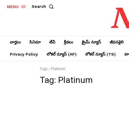
N
Search
MENU
వార్తలు
సినిమా
టీవీ
క్రీడలు
క్రైమ్ న్యూస్‌
జీవనశైలి
Privacy Policy
లోక‌ల్ న్యూస్‌ (AP)
లోక‌ల్ న్యూస్‌ (TS)
టాప
Tags
Platinum
Tag:
Platinum