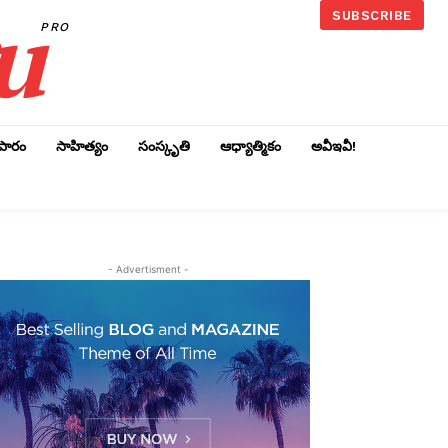
u
SUBSCRIBE
PRO
ాపారం
సాహిత్యం
సంస్కృతి
ఆధ్యాత్మికం
అవీఇవీ!
- Advertisment -