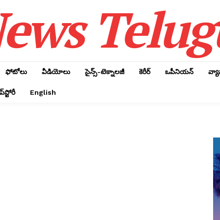
ews Telug
ఫోటోలు
వీడియోలు
సైన్స్‌-టెక్నాలజీ
కెరీర్‌
ఒపీనియన్‌
వ్య
్‌స్టోరీ
English