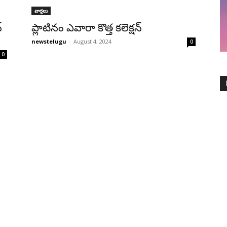
వార్తలు
్
ప్లాటినం ఎవారా కొత్త కలెక్షన్‌
newstelugu
-
August 4, 2024
0
0