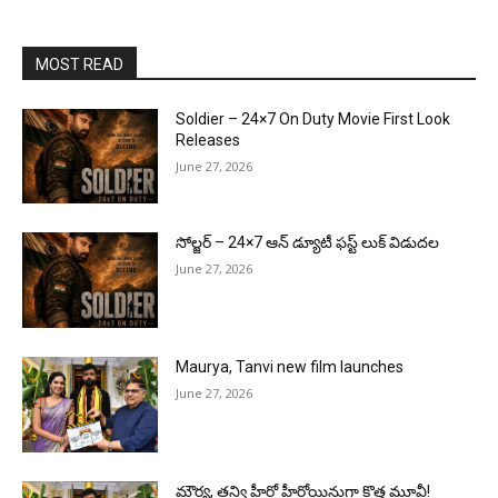
MOST READ
Soldier – 24×7 On Duty Movie First Look
Releases
June 27, 2026
సోల్జర్ – 24×7 ఆన్ డ్యూటీ ఫస్ట్ లుక్ విడుదల
June 27, 2026
Maurya, Tanvi new film launches
June 27, 2026
మౌర్య‌, త‌న్వి హీరో హీరోయిన్లుగా కొత్త మూవీ!