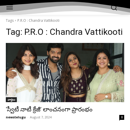
Tags
P.R.O : Chandra Vattikooti
Tag:
P.R.O : Chandra Vattikooti
వార్తలు
‘స్వీటీ నాటీ క్రేజీ’ లాంచ‌నంగా ప్రారంభం
newstelugu
-
August 7, 2024
0