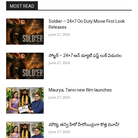
MOST READ
Soldier – 24×7 On Duty Movie First Look
Releases
June 27, 2026
సోల్జర్ – 24×7 ఆన్ డ్యూటీ ఫస్ట్ లుక్ విడుదల
June 27, 2026
Maurya, Tanvi new film launches
June 27, 2026
మౌర్య‌, త‌న్వి హీరో హీరోయిన్లుగా కొత్త మూవీ!
June 27, 2026