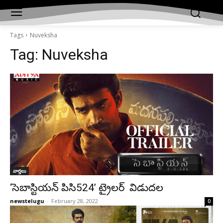
Tags
Nuveksha
Tag:
Nuveksha
వార్తలు
‘సెబాస్టియన్‌ పిసి524’ ట్రైలర్ విడుదల
newstelugu
-
February 28, 2022
0