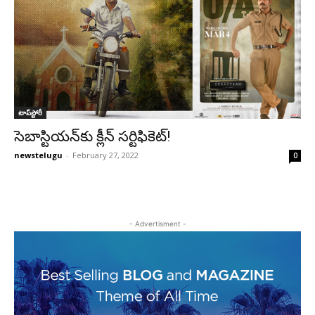
టాప్‌స్టోరీ
సెబాస్టియ‌న్‌కు క్లీన్ స‌ర్టిఫికెట్‌!
newstelugu
-
February 27, 2022
0
- Advertisment -