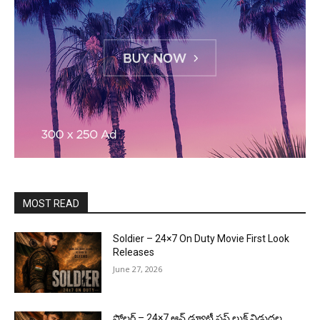
MOST READ
Soldier – 24×7 On Duty Movie First Look
Releases
June 27, 2026
సోల్జర్ – 24×7 ఆన్ డ్యూటీ ఫస్ట్ లుక్ విడుదల