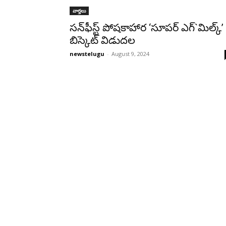
వార్తలు
సన్‌ఫీస్ట్‌ పోషకాహార ‘సూపర్‌ ఎగ్‌`మిల్క్‌’
బిస్కెట్‌ విడుదల
newstelugu
-
August 9, 2024