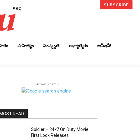
u
SUBSCRIBE
PRO
ాపారం
సాహిత్యం
సంస్కృతి
ఆధ్యాత్మికం
అవీఇవీ!
- Advertisment -
MOST READ
Soldier – 24×7 On Duty Movie
First Look Releases