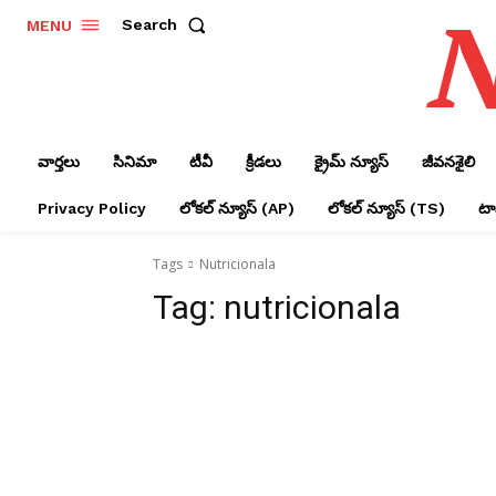
N
Search
MENU
వార్తలు
సినిమా
టీవీ
క్రీడలు
క్రైమ్ న్యూస్‌
జీవనశైలి
Privacy Policy
లోక‌ల్ న్యూస్‌ (AP)
లోక‌ల్ న్యూస్‌ (TS)
టాప
Tags
Nutricionala
Tag:
nutricionala