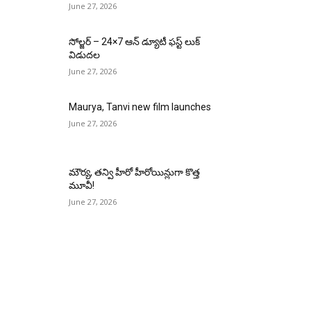
June 27, 2026
సోల్జర్ – 24×7 ఆన్ డ్యూటీ ఫస్ట్ లుక్
విడుదల
June 27, 2026
Maurya, Tanvi new film launches
June 27, 2026
మౌర్య‌, త‌న్వి హీరో హీరోయిన్లుగా కొత్త
మూవీ!
June 27, 2026