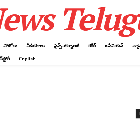
ews Telug
ఫోటోలు
వీడియోలు
సైన్స్‌-టెక్నాలజీ
కెరీర్‌
ఒపీనియన్‌
వ్య
్‌స్టోరీ
English