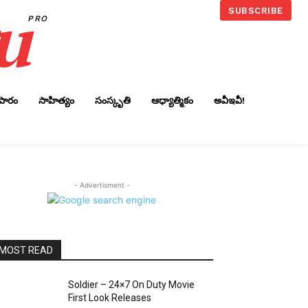
u
SUBSCRIBE
PRO
ాపారం
సాహిత్యం
సంస్కృతి
ఆధ్యాత్మికం
అవీఇవీ!
- Advertisment -
MOST READ
Soldier – 24×7 On Duty Movie
First Look Releases