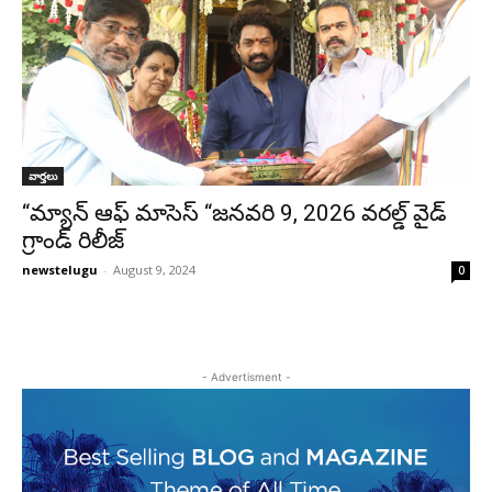
వార్తలు
“మ్యాన్ ఆఫ్ మాసెస్ “జ‌న‌వ‌రి 9, 2026 వ‌ర‌ల్డ్ వైడ్
గ్రాండ్ రిలీజ్
newstelugu
-
August 9, 2024
0
- Advertisment -