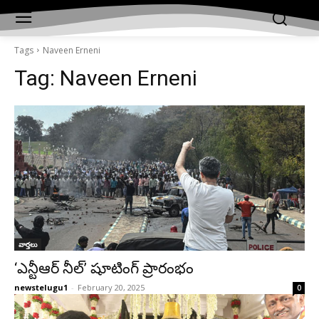
Tags
Naveen Erneni
Tag:
Naveen Erneni
వార్తలు
‘ఎన్టీఆర్ నీల్’ షూటింగ్ ప్రారంభం
newstelugu1
-
February 20, 2025
0