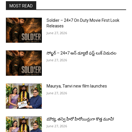
MOST READ
Soldier – 24×7 On Duty Movie First Look
Releases
June 27, 2026
సోల్జర్ – 24×7 ఆన్ డ్యూటీ ఫస్ట్ లుక్ విడుదల
June 27, 2026
Maurya, Tanvi new film launches
June 27, 2026
మౌర్య‌, త‌న్వి హీరో హీరోయిన్లుగా కొత్త మూవీ!
June 27, 2026