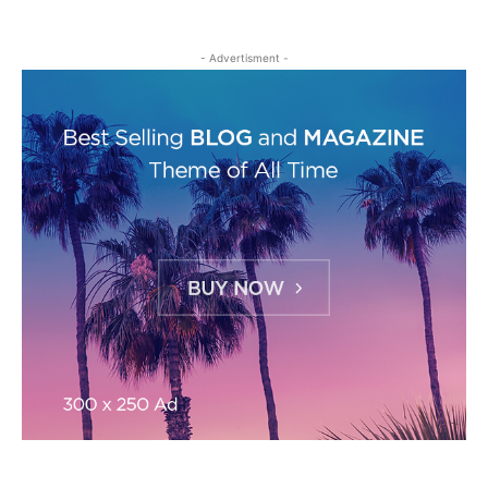
- Advertisment -