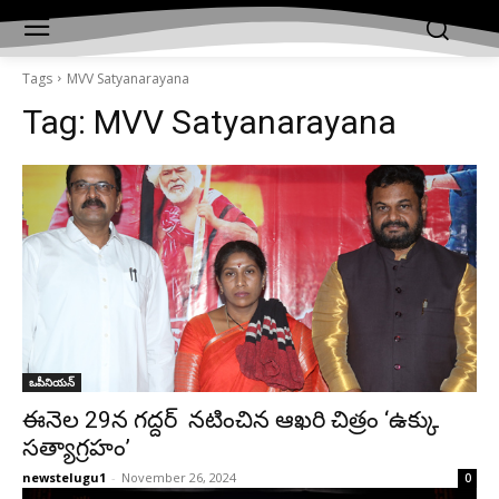
Tags
MVV Satyanarayana
Tag:
MVV Satyanarayana
ఒపీనియన్‌
ఈనెల 29న గద్దర్ నటించిన ఆఖరి చిత్రం ‘ఉక్కు
సత్యాగ్రహం’
newstelugu1
-
November 26, 2024
0