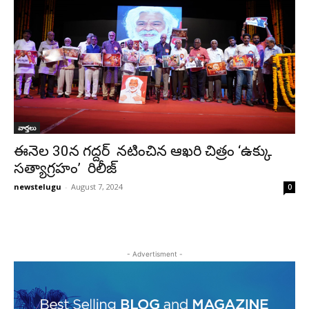
వార్తలు
ఈనెల 30న గద్దర్ నటించిన ఆఖరి చిత్రం ‘ఉక్కు
సత్యాగ్రహం’ రిలీజ్
newstelugu
-
August 7, 2024
0
- Advertisment -