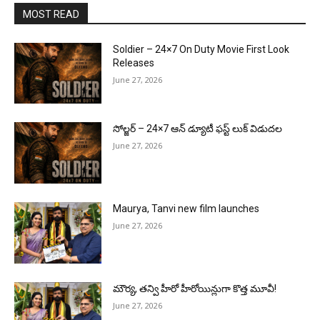
MOST READ
Soldier – 24×7 On Duty Movie First Look
Releases
June 27, 2026
సోల్జర్ – 24×7 ఆన్ డ్యూటీ ఫస్ట్ లుక్ విడుదల
June 27, 2026
Maurya, Tanvi new film launches
June 27, 2026
మౌర్య‌, త‌న్వి హీరో హీరోయిన్లుగా కొత్త మూవీ!
June 27, 2026