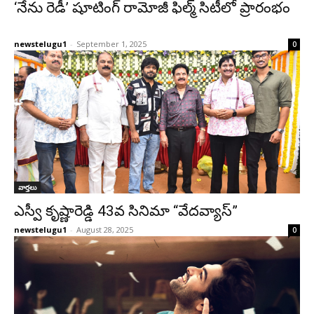
‘నేను రెడీ’ షూటింగ్ రామోజీ ఫిల్మ్ సిటీలో ప్రారంభం
newstelugu1
-
September 1, 2025
0
వార్తలు
ఎస్వీ కృష్ణారెడ్డి 43వ సినిమా “వేదవ్యాస్”
newstelugu1
-
August 28, 2025
0