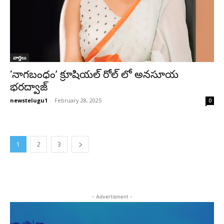
వార్తలు
‘నాగబంధం’ క్రూషియల్ రోల్ లో అనసూయ
భరద్వాజ్
newstelugu1
-
February 28, 2025
0
1
2
3
- Advertisment -