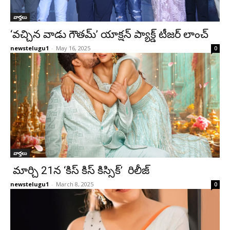
వార్తలు
‘వచ్చిన వాడు గౌతమ్’ యాక్షన్ ప్యాక్డ్ టీజర్ లాంచ్
newstelugu1
-
May 16, 2025
0
వార్తలు
మార్చి 21న ‘కిస్ కిస్ కిస్సిక్’ రిలీజ్
newstelugu1
-
March 8, 2025
0