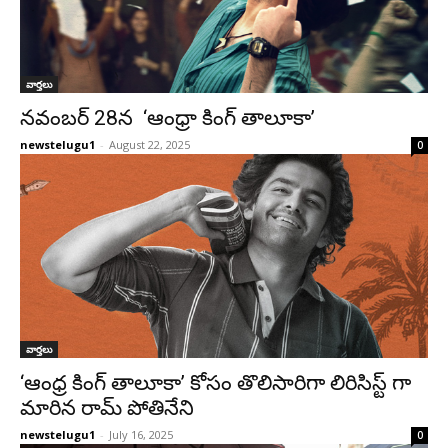
వార్తలు
నవంబర్ 28న ‘ఆంధ్రా కింగ్ తాలూకా’
newstelugu1
-
August 22, 2025
0
వార్తలు
‘ఆంధ్ర కింగ్ తాలూకా’ కోసం తొలిసారిగా లిరిసిస్ట్ గా
మారిన రామ్ పోతినేని
newstelugu1
-
July 16, 2025
0