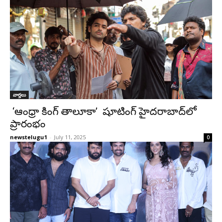
వార్తలు
‘ఆంధ్రా కింగ్ తాలూకా’ షూటింగ్ హైదరాబాద్‌లో
ప్రారంభం
newstelugu1
-
July 11, 2025
0