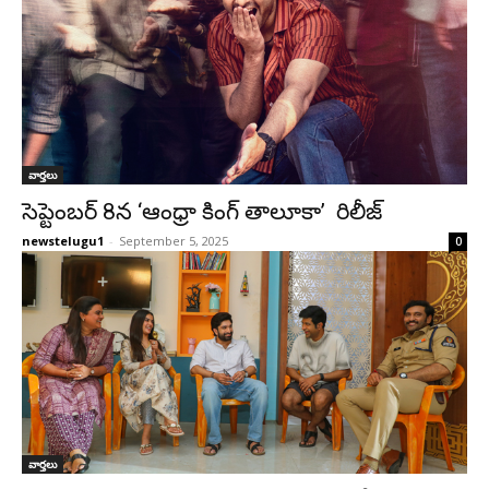
వార్తలు
సెప్టెంబర్ 8న ‘ఆంధ్రా కింగ్ తాలూకా’ రిలీజ్
newstelugu1
-
September 5, 2025
0
వార్తలు