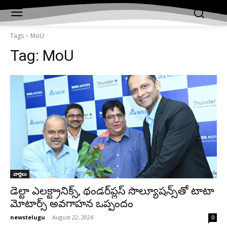
Tags
MoU
Tag:
MoU
వార్తలు
డెల్టా ఎలక్ట్రానిక్స్‌, థండర్‌ప్లస్‌ సొల్యూషన్స్‌తో టాటా
మోటార్స్‌ అవగాహన ఒప్పందం
newstelugu
-
August 22, 2024
0