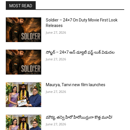
MOST READ
Soldier – 24×7 On Duty Movie First Look
Releases
June 27, 2026
సోల్జర్ – 24×7 ఆన్ డ్యూటీ ఫస్ట్ లుక్ విడుదల
June 27, 2026
Maurya, Tanvi new film launches
June 27, 2026
మౌర్య‌, త‌న్వి హీరో హీరోయిన్లుగా కొత్త మూవీ!
June 27, 2026