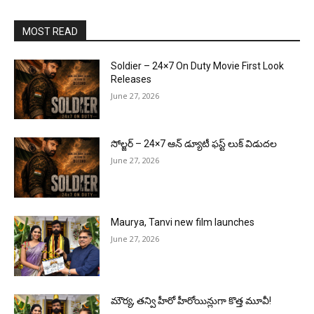
MOST READ
Soldier – 24×7 On Duty Movie First Look
Releases
June 27, 2026
సోల్జర్ – 24×7 ఆన్ డ్యూటీ ఫస్ట్ లుక్ విడుదల
June 27, 2026
Maurya, Tanvi new film launches
June 27, 2026
మౌర్య‌, త‌న్వి హీరో హీరోయిన్లుగా కొత్త మూవీ!