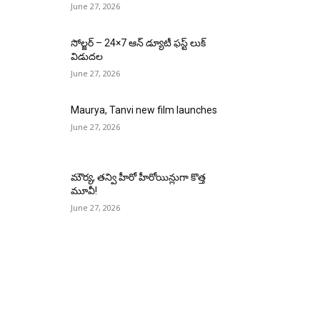
June 27, 2026
సోల్జర్ – 24×7 ఆన్ డ్యూటీ ఫస్ట్ లుక్
విడుదల
June 27, 2026
Maurya, Tanvi new film launches
June 27, 2026
మౌర్య‌, త‌న్వి హీరో హీరోయిన్లుగా కొత్త
మూవీ!
June 27, 2026