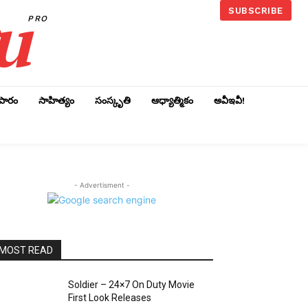
u
SUBSCRIBE
PRO
ాపారం
సాహిత్యం
సంస్కృతి
ఆధ్యాత్మికం
అవీఇవీ!
- Advertisment -
MOST READ
Soldier – 24×7 On Duty Movie
First Look Releases