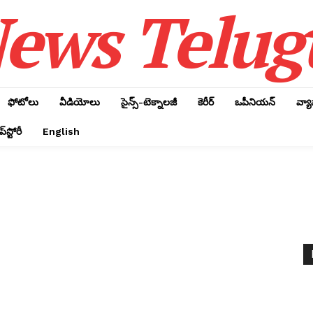
ews Telug
ఫోటోలు
వీడియోలు
సైన్స్‌-టెక్నాలజీ
కెరీర్‌
ఒపీనియన్‌
వ్య
్‌స్టోరీ
English