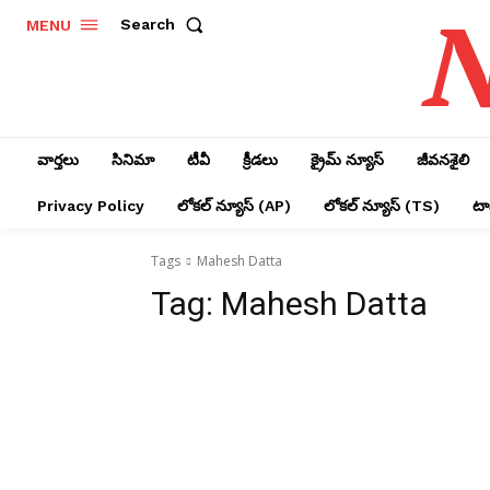
N
Search
MENU
వార్తలు
సినిమా
టీవీ
క్రీడలు
క్రైమ్ న్యూస్‌
జీవనశైలి
Privacy Policy
లోక‌ల్ న్యూస్‌ (AP)
లోక‌ల్ న్యూస్‌ (TS)
టాప
Tags
Mahesh Datta
Tag:
Mahesh Datta