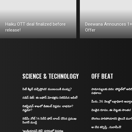
Haiku OTT deal finalized before
Deewana Announces 1+
release!
Offer
SCIENCE & TECHNOLOGY
OFF BEAT
సిటీ కిల్ల‌ర్ వ‌చ్చేస్తోంది! ముంబ‌యికి ముప్పు?
సామాన్యులకు వరం: పోస్ట‌ల్‌లో అద
ప‌థ‌కాలు
స‌డెన్ డెత్: ఈ ఐఫోన్ మోడళ్లను నిలిపేసిన ఆపిల్‌!
మీరు..36 నెలల్లో లక్షాధికారి అవ్వా
రిజిస్ట్రేషన్‌ శాఖలో డిజిట‌ల్ విప్ల‌వం: లాభ‌మా?
న‌ష్ట‌మా?
వింతైన రూపం..ఈ చెట్టుకు సొంతం!
రెడ్‌మీ నోట్‌ 14 సిరీస్‌ ఫోన్ లాంచ్ చేసిన ప్రముఖ
దొంగలు పారిపోయారని జైలునే మూస
సింగర్ మంగ్లీ
ఆ చేప కన్పిస్తే…సునామీనే!
‘ఇండియాఫస్ట్ లైఫ్’ నగరంలో విస్తరణ