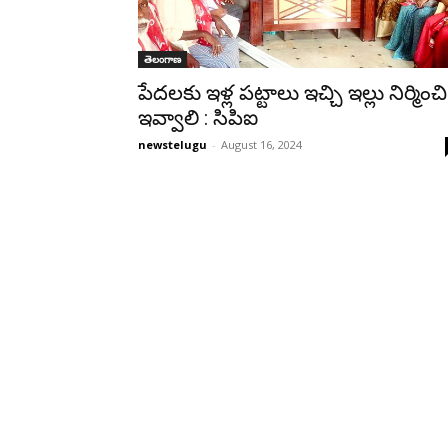
తెలంగాణ
పేదలకు ఇళ్ల పట్టాలు ఇచ్చి ఇల్లు నిర్మించి
ఇవ్వాలి : సిపిఐ
newstelugu
-
August 16, 2024