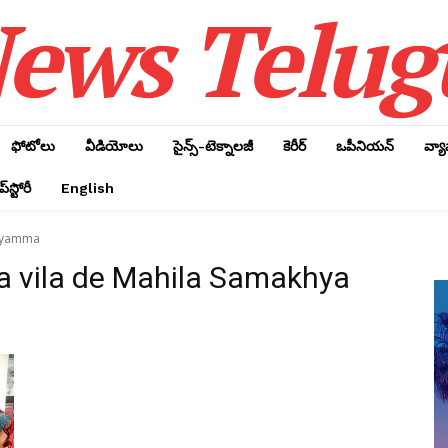
ews Telug
ఫోటోలు
వీడియోలు
సైన్స్‌-టెక్నాలజీ
కెరీర్‌
ఒపీనియన్‌
వ్య
్‌స్టోరీ
English
Jayamma
la vila de Mahila Samakhya