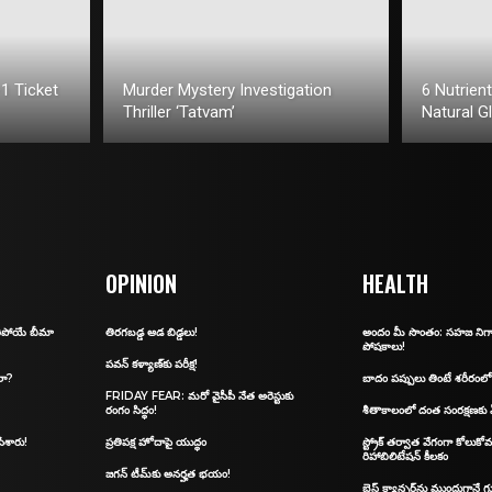
1 Ticket
Murder Mystery Investigation
6 Nutrien
Thriller ‘Tatvam’
Natural G
OPINION
HEALTH
ిరిపోయే బీమా
తిరగబడ్డ ఆడ బిడ్డలు!
అందం మీ సొంతం: స‌హ‌జ నిగా
పోష‌కాలు!
ప‌వ‌న్ క‌ళ్యాణ్‌కు ప‌రీక్ష‌!
లా?
బాదం పప్పులు తింటే శరీరంలో
FRIDAY FEAR: మ‌రో వైసీపీ నేత అరెస్టుకు
రంగం సిద్ధం!
శీతాకాలంలో దంత సంరక్షణకు
ేశారు!
ప్రతిపక్ష హోదాపై యుద్ధం
స్ట్రోక్ తర్వాత వేగంగా కోలుకోవ
రిహాబిలిటేషన్ కీలకం
జగన్‌ టీమ్‌కు అనర్హత భయం!
బ్రెస్ట్ క్యాన్సర్‌ను ముందుగానే 