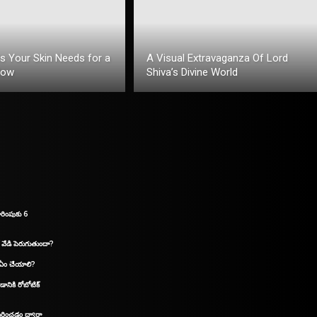
ts Your Skin Needs for a
A Visual Extravaganza Of Lord
low
Shiva’s Divine World
రింపుకు 6
 వేడి పెరుగుతుందా?
 ఏం చేయాలి?
డానికి రోబోటిక్
గుర్తించడం ద్వారా