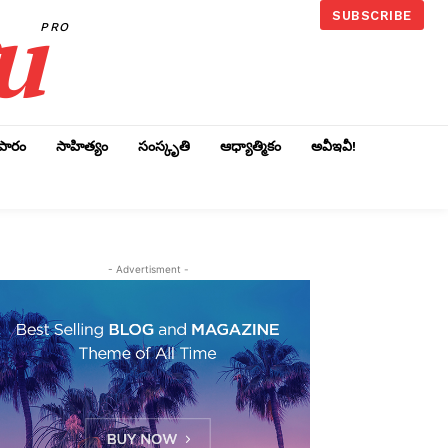
u
SUBSCRIBE
PRO
ాపారం
సాహిత్యం
సంస్కృతి
ఆధ్యాత్మికం
అవీఇవీ!
- Advertisment -