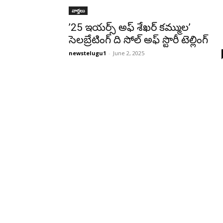
వార్తలు
’25 ఇయర్స్ అఫ్ శేఖర్‌ కమ్ముల’
సెలబ్రేటింగ్ ది సోల్ అఫ్ స్టొరీ టెల్లింగ్
newstelugu1
-
June 2, 2025