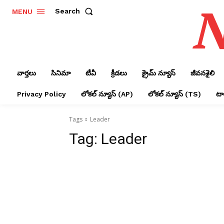
N
Search
MENU
వార్తలు
సినిమా
టీవీ
క్రీడలు
క్రైమ్ న్యూస్‌
జీవనశైలి
Privacy Policy
లోక‌ల్ న్యూస్‌ (AP)
లోక‌ల్ న్యూస్‌ (TS)
టాప
Tags
Leader
Tag:
Leader