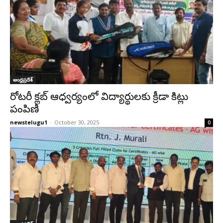
ఆంధ్రప్రదేశ్‌
రోటరీ క్లబ్ ఆధ్వర్యంలో విద్యార్థులకు క్రీడా కిట్లు
పంపిణీ
newstelugu1
-
October 30, 2025
0