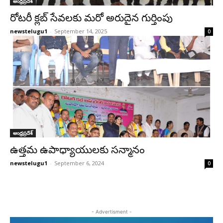
ఆంధ్రప్రదేశ్‌
రోటరీ క్లబ్ సేవలకు మరో అరుదైన గుర్తింపు
newstelugu1
-
September 14, 2025
0
ఆంధ్రప్రదేశ్‌
ఉత్తమ ఉపాధ్యాయులకు స‌న్మానం
newstelugu1
-
September 6, 2024
0
- Advertisment -