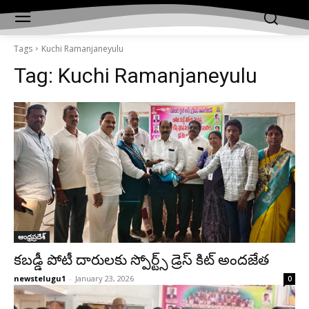
Tags
Kuchi Ramanjaneyulu
Tag:
Kuchi Ramanjaneyulu
ఆంధ్రప్రదేశ్‌
కబడ్డీ పోటీ దారుల‌కు స్పోర్ట్స్ డ్రెస్ కిట్ అంద‌జేత‌
newstelugu1
-
January 23, 2026
0