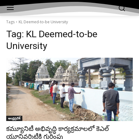
Tags
KL Deemed-to-be University
Tag:
KL Deemed-to-be
University
ఆంధ్రప్రదేశ్‌
కమ్యూనిటీ అభివృద్ధి కార్యక్రమాలలో కెఎల్‌
యూనివర్శిటీకి గుర్తింపు