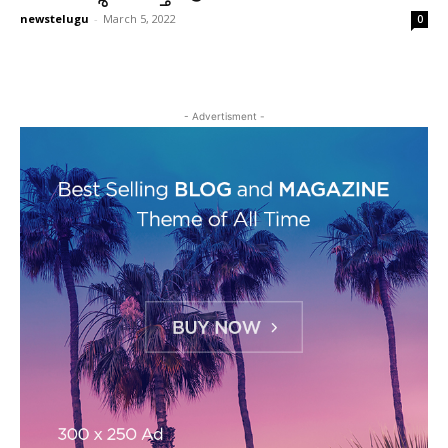
newstelugu
-
March 5, 2022
0
- Advertisment -