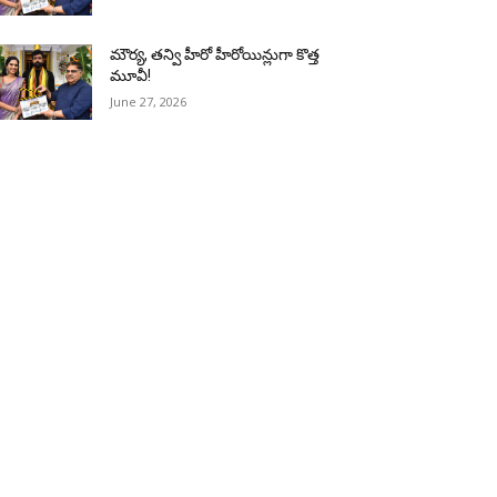
మౌర్య‌, త‌న్వి హీరో హీరోయిన్లుగా కొత్త
మూవీ!
June 27, 2026