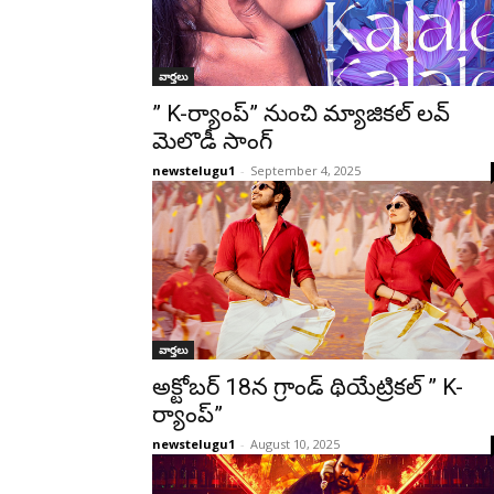
వార్తలు
” K-ర్యాంప్” నుంచి మ్యాజికల్ లవ్
మెలొడీ సాంగ్
newstelugu1
-
September 4, 2025
వార్తలు
అక్టోబర్ 18న గ్రాండ్ థియేట్రికల్ ” K-
ర్యాంప్”
newstelugu1
-
August 10, 2025