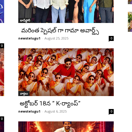
టాప్‌స్టోరీ
మరింత స్పెషల్ గా గామా అవార్డ్స్
newstelugu1
-
August 25, 2025
0
0
వార్తలు
అక్టోబర్ 18న ” K-ర్యాంప్”
newstelugu1
-
August 6, 2025
0
0