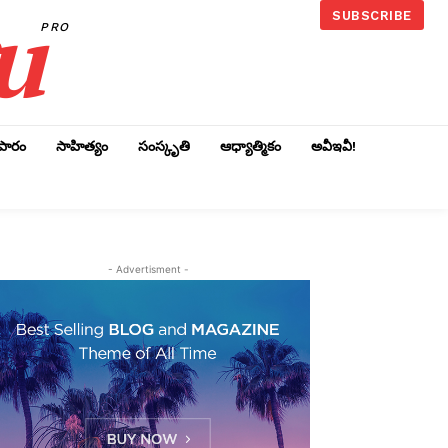
u
SUBSCRIBE
PRO
ాపారం
సాహిత్యం
సంస్కృతి
ఆధ్యాత్మికం
అవీఇవీ!
- Advertisment -