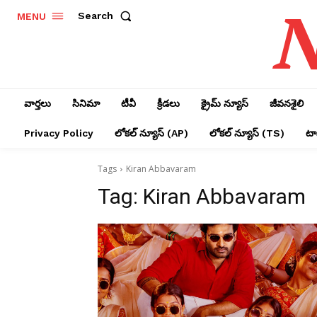
N
Search
MENU
వార్తలు
సినిమా
టీవీ
క్రీడలు
క్రైమ్ న్యూస్‌
జీవనశైలి
Privacy Policy
లోక‌ల్ న్యూస్‌ (AP)
లోక‌ల్ న్యూస్‌ (TS)
టాప
Tags
Kiran Abbavaram
Tag:
Kiran Abbavaram