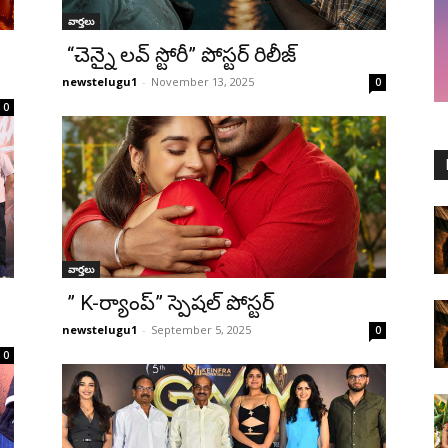
వార్తలు
“చెన్నై లవ్ స్టోరీ” పోస్టర్ రిలీజ్
newstelugu1
-
November 13, 2025
0
0
వార్తలు
” K-ర్యాంప్” స్పెషల్ పోస్టర్
newstelugu1
-
September 5, 2025
0
0