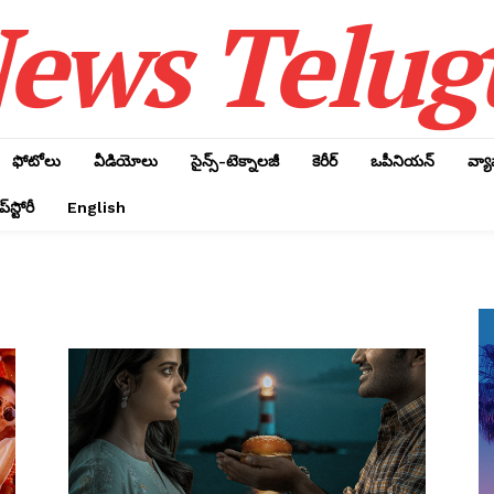
ews Telug
ఫోటోలు
వీడియోలు
సైన్స్‌-టెక్నాలజీ
కెరీర్‌
ఒపీనియన్‌
వ్య
్‌స్టోరీ
English