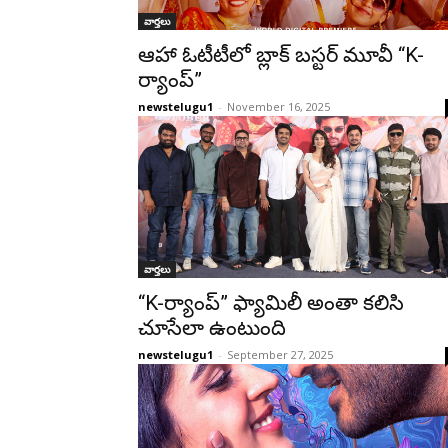
వార్తలు
ఆహా ఓటీటీలో బ్లాక్ బస్టర్ మూవీ “K-
ర్యాంప్”
newstelugu1
-
November 16, 2025
వార్తలు
“K-ర్యాంప్” ఫ్యామిలీ అంతా కలిసి
చూసేలా ఉంటుంది
newstelugu1
-
September 27, 2025