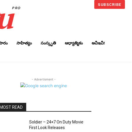
u
SUBSCRIBE
PRO
ాపారం
సాహిత్యం
సంస్కృతి
ఆధ్యాత్మికం
అవీఇవీ!
- Advertisment -
MOST READ
Soldier – 24×7 On Duty Movie
First Look Releases