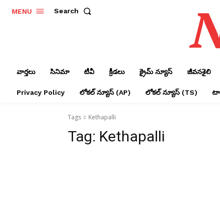
N
Search
MENU
వార్తలు
సినిమా
టీవీ
క్రీడలు
క్రైమ్ న్యూస్‌
జీవనశైలి
Privacy Policy
లోక‌ల్ న్యూస్‌ (AP)
లోక‌ల్ న్యూస్‌ (TS)
టాప
Tags
Kethapalli
Tag:
Kethapalli