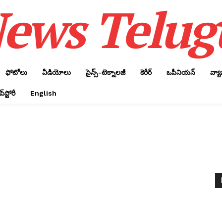
ews Telug
ఫోటోలు
వీడియోలు
సైన్స్‌-టెక్నాలజీ
కెరీర్‌
ఒపీనియన్‌
వ్య
్‌స్టోరీ
English