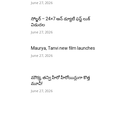
June 27, 2026
సోల్జర్ – 24×7 ఆన్ డ్యూటీ ఫస్ట్ లుక్
విడుదల
June 27, 2026
Maurya, Tanvi new film launches
June 27, 2026
మౌర్య‌, త‌న్వి హీరో హీరోయిన్లుగా కొత్త
మూవీ!
June 27, 2026