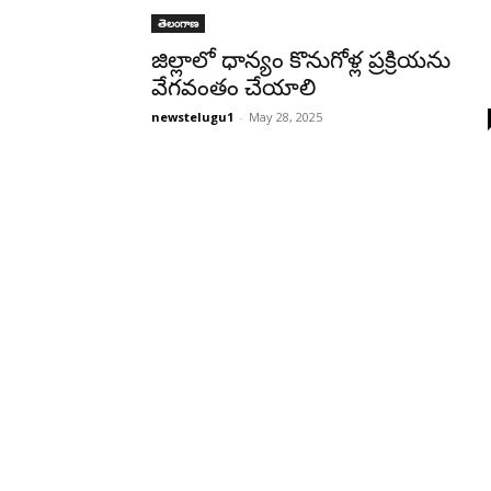
తెలంగాణ
జిల్లాలో ధాన్యం కొనుగోళ్ల ప్రక్రియను
వేగవంతం చేయాలి
newstelugu1
-
May 28, 2025