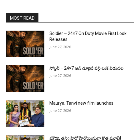
MOST READ
Soldier – 24×7 On Duty Movie First Look
Releases
June 27, 2026
సోల్జర్ – 24×7 ఆన్ డ్యూటీ ఫస్ట్ లుక్ విడుదల
June 27, 2026
Maurya, Tanvi new film launches
June 27, 2026
మౌర్య‌, త‌న్వి హీరో హీరోయిన్లుగా కొత్త మూవీ!