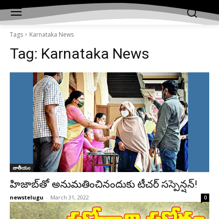
Tags
Karnataka News
Tag:
Karnataka News
జాతీయం
హిజాబ్‌తో అనుమతించినందుకు టీచర్‌ సస్పెన్షన్‌!
newstelugu
-
March 31, 2022
0