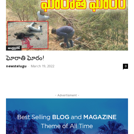
ఆంధ్రప్రదేశ్‌
ఘోరాతి ఘోరం!
newstelugu
-
March 19, 2022
0
- Advertisment -