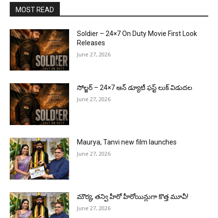
MOST READ
Soldier – 24×7 On Duty Movie First Look
Releases
June 27, 2026
సోల్జర్ – 24×7 ఆన్ డ్యూటీ ఫస్ట్ లుక్ విడుదల
June 27, 2026
Maurya, Tanvi new film launches
June 27, 2026
మౌర్య‌, త‌న్వి హీరో హీరోయిన్లుగా కొత్త మూవీ!
June 27, 2026