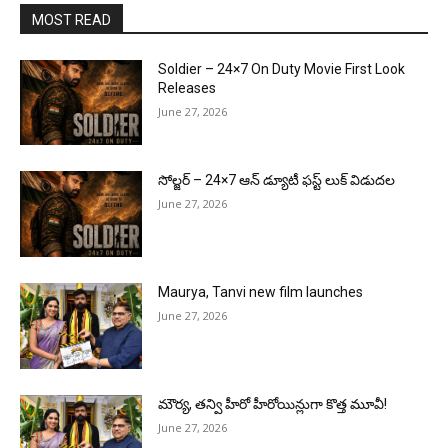
MOST READ
Soldier – 24×7 On Duty Movie First Look
Releases
June 27, 2026
సోల్జర్ – 24×7 ఆన్ డ్యూటీ ఫస్ట్ లుక్ విడుదల
June 27, 2026
Maurya, Tanvi new film launches
June 27, 2026
మౌర్య‌, త‌న్వి హీరో హీరోయిన్లుగా కొత్త మూవీ!
June 27, 2026