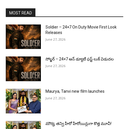
MOST READ
Soldier – 24×7 On Duty Movie First Look
Releases
June 27, 2026
సోల్జర్ – 24×7 ఆన్ డ్యూటీ ఫస్ట్ లుక్ విడుదల
June 27, 2026
Maurya, Tanvi new film launches
June 27, 2026
మౌర్య‌, త‌న్వి హీరో హీరోయిన్లుగా కొత్త మూవీ!