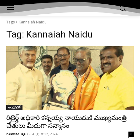
Tags
Kannaiah Naidu
Tag:
Kannaiah Naidu
ఆంధ్రప్రదేశ్‌
రిటైర్డ్ అధికారి కన్నయ్య నాయుడుకి ముఖ్య‌మంత్రి
చేతులు మీదుగా స‌న్మానం
newstelugu
-
August 22, 2024
0