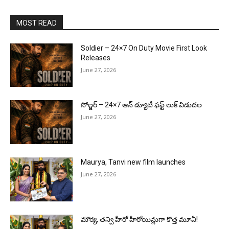
MOST READ
Soldier – 24×7 On Duty Movie First Look
Releases
June 27, 2026
సోల్జర్ – 24×7 ఆన్ డ్యూటీ ఫస్ట్ లుక్ విడుదల
June 27, 2026
Maurya, Tanvi new film launches
June 27, 2026
మౌర్య‌, త‌న్వి హీరో హీరోయిన్లుగా కొత్త మూవీ!