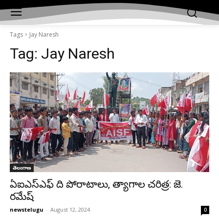
Tags
Jay Naresh
Tag:
Jay Naresh
తెలంగాణ
ఏఐఎస్ఎఫ్ ది పోరాటాలు, త్యాగాల చరిత్ర: జె.
రమేష్
newstelugu
-
August 12, 2024
0