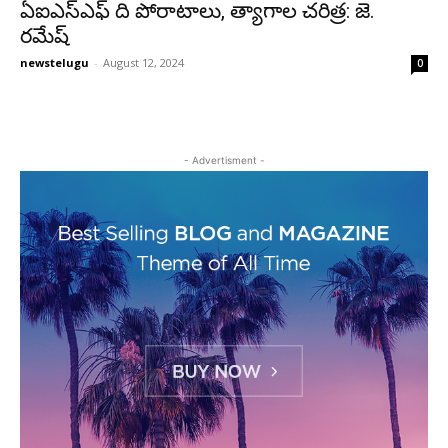
ఏఐఎస్ఎఫ్ ది పోరాటాలు, త్యాగాల చరిత్ర: జె.
రమేష్
newstelugu
-
August 12, 2024
0
- Advertisment -