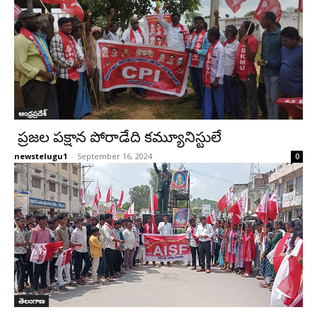
ఆంధ్రప్రదేశ్‌
ప్రజల పక్షాన పోరాడేది కమ్యూనిస్టులే
newstelugu1
-
September 16, 2024
0
తెలంగాణ