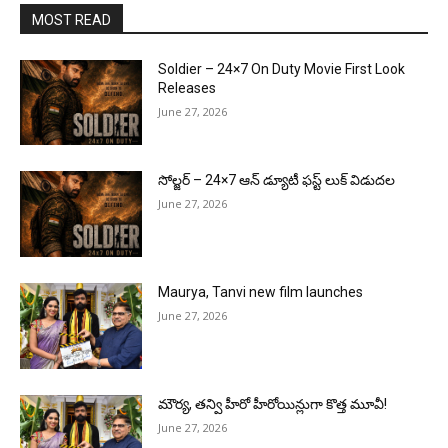
MOST READ
Soldier – 24×7 On Duty Movie First Look
Releases
June 27, 2026
సోల్జర్ – 24×7 ఆన్ డ్యూటీ ఫస్ట్ లుక్ విడుదల
June 27, 2026
Maurya, Tanvi new film launches
June 27, 2026
మౌర్య‌, త‌న్వి హీరో హీరోయిన్లుగా కొత్త మూవీ!
June 27, 2026