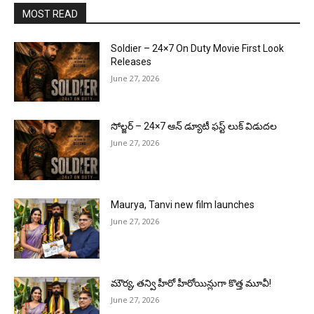
MOST READ
Soldier – 24×7 On Duty Movie First Look
Releases
June 27, 2026
సోల్జర్ – 24×7 ఆన్ డ్యూటీ ఫస్ట్ లుక్ విడుదల
June 27, 2026
Maurya, Tanvi new film launches
June 27, 2026
మౌర్య‌, త‌న్వి హీరో హీరోయిన్లుగా కొత్త మూవీ!
June 27, 2026