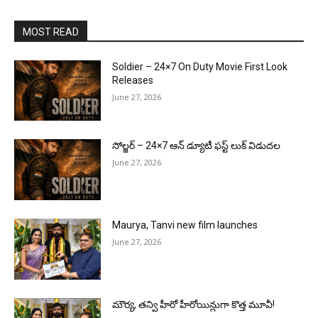
MOST READ
Soldier – 24×7 On Duty Movie First Look
Releases
June 27, 2026
సోల్జర్ – 24×7 ఆన్ డ్యూటీ ఫస్ట్ లుక్ విడుదల
June 27, 2026
Maurya, Tanvi new film launches
June 27, 2026
మౌర్య‌, త‌న్వి హీరో హీరోయిన్లుగా కొత్త మూవీ!