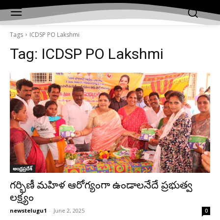
Tags
ICDSP PO Lakshmi
Tag:
ICDSP PO Lakshmi
ఆంధ్రప్రదేశ్‌
గర్భిణీ మహిళ ఆరోగ్యంగా ఉండాలనేదే ప్రభుత్వ
లక్ష్యం
newstelugu1
-
June 2, 2025
0