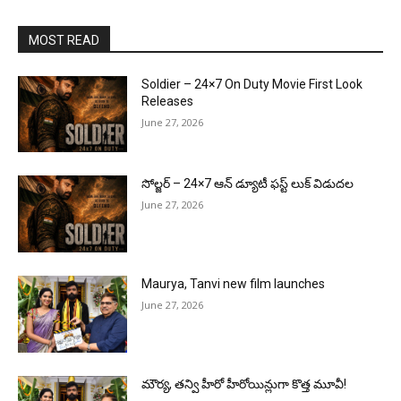
MOST READ
Soldier – 24×7 On Duty Movie First Look
Releases
June 27, 2026
సోల్జర్ – 24×7 ఆన్ డ్యూటీ ఫస్ట్ లుక్ విడుదల
June 27, 2026
Maurya, Tanvi new film launches
June 27, 2026
మౌర్య‌, త‌న్వి హీరో హీరోయిన్లుగా కొత్త మూవీ!