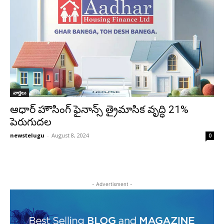
వార్తలు
ఆధార్‌ హౌసింగ్‌ ఫైనాన్స్‌ త్రైమాసిక వృద్ధి 21%
పెరుగుదల
newstelugu
-
August 8, 2024
0
- Advertisment -