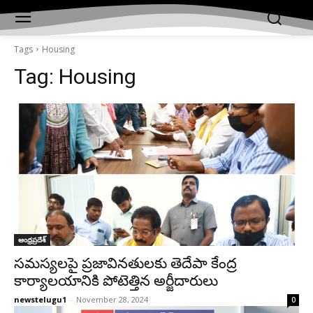
Tags
Housing
Tag:
Housing
ఆంధ్రప్రదేశ్‌
సమస్యలపై ప్రజావినతులకు తెదేపా కేంద్ర
కార్యాలయానికి పోటెత్తిన అర్జీదారులు
newstelugu1
-
November 28, 2024
0