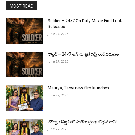
MOST READ
Soldier – 24×7 On Duty Movie First Look
Releases
June 27, 2026
సోల్జర్ – 24×7 ఆన్ డ్యూటీ ఫస్ట్ లుక్ విడుదల
June 27, 2026
Maurya, Tanvi new film launches
June 27, 2026
మౌర్య‌, త‌న్వి హీరో హీరోయిన్లుగా కొత్త మూవీ!
June 27, 2026