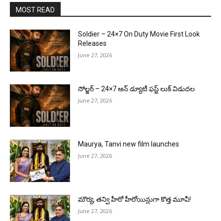
MOST READ
Soldier – 24×7 On Duty Movie First Look
Releases
June 27, 2026
సోల్జర్ – 24×7 ఆన్ డ్యూటీ ఫస్ట్ లుక్ విడుదల
June 27, 2026
Maurya, Tanvi new film launches
June 27, 2026
మౌర్య‌, త‌న్వి హీరో హీరోయిన్లుగా కొత్త మూవీ!
June 27, 2026