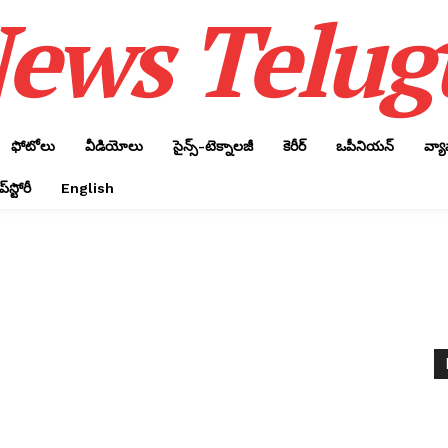
ews Telug
ఫోటోలు
వీడియోలు
సైన్స్‌-టెక్నాలజీ
కెరీర్‌
ఒపీనియన్‌
వ్య
్‌స్టోరీ
English