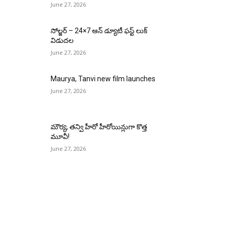
June 27, 2026
సోల్జర్ – 24×7 ఆన్ డ్యూటీ ఫస్ట్ లుక్
విడుదల
June 27, 2026
Maurya, Tanvi new film launches
June 27, 2026
మౌర్య‌, త‌న్వి హీరో హీరోయిన్లుగా కొత్త
మూవీ!
June 27, 2026