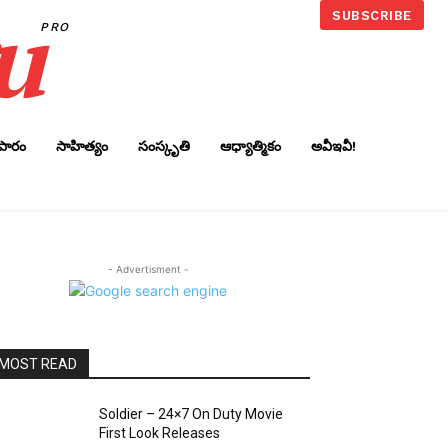
u
SUBSCRIBE
PRO
ాపారం
సాహిత్యం
సంస్కృతి
ఆధ్యాత్మికం
అవీఇవీ!
- Advertisment -
MOST READ
Soldier – 24×7 On Duty Movie
First Look Releases