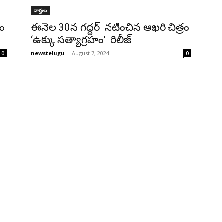
వార్తలు
రం
ఈనెల 30న గద్దర్ నటించిన ఆఖరి చిత్రం
‘ఉక్కు సత్యాగ్రహం’ రిలీజ్
newstelugu
-
August 7, 2024
0
0