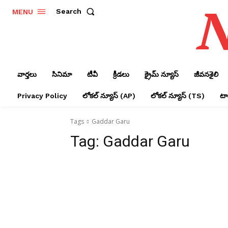
N
Search
MENU
వార్తలు
సినిమా
టీవీ
క్రీడలు
క్రైమ్ న్యూస్‌
జీవనశైలి
Privacy Policy
లోక‌ల్ న్యూస్‌ (AP)
లోక‌ల్ న్యూస్‌ (TS)
టాప
Tags
Gaddar Garu
Tag:
Gaddar Garu