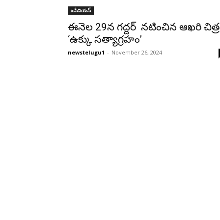
ఒపీనియన్‌
ఈనెల 29న గద్దర్ నటించిన ఆఖరి చిత్
‘ఉక్కు సత్యాగ్రహం’
newstelugu1
-
November 26, 2024