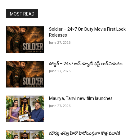
MOST READ
Soldier – 24×7 On Duty Movie First Look
Releases
June 27, 2026
సోల్జర్ – 24×7 ఆన్ డ్యూటీ ఫస్ట్ లుక్ విడుదల
June 27, 2026
Maurya, Tanvi new film launches
June 27, 2026
మౌర్య‌, త‌న్వి హీరో హీరోయిన్లుగా కొత్త మూవీ!