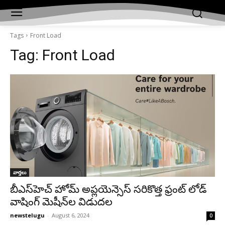
Tags
Front Load
Tag:
Front Load
వార్తలు
బీఎస్‌హెచ్‌ హోమ్‌ అప్లయెన్సెస్‌ సరికొత్త ఫ్రంట్‌ లోడ్‌
వాషింగ్‌ మెషీన్‌ల విడుదల
newstelugu
-
August 6, 2024
0