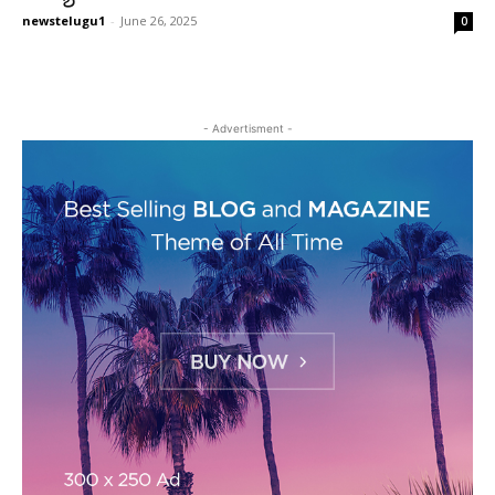
newstelugu1
-
June 26, 2025
0
- Advertisment -