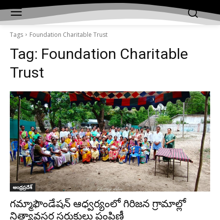
Tags
Foundation Charitable
Trust
Tag:
Foundation Charitable
Trust
ఆంధ్రప్రదేశ్‌
గమ్మాఫౌండేషన్ ఆధ్వర్యంలో గిరిజన గ్రామాల్లో
నిత్యావసర సరుకులు పంపిణీ