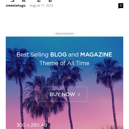
newstelugu
-
August 17, 2024
0
- Advertisment -