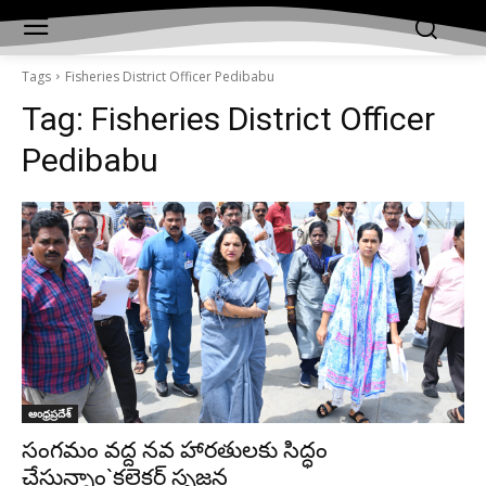
Tags
Fisheries District Officer Pedibabu
Tag:
Fisheries District Officer
Pedibabu
ఆంధ్రప్రదేశ్‌
సంగమం వద్ద నవ హారతులకు సిద్ధం
చేస్తున్నాం`కలెక్టర్‌ సృజన