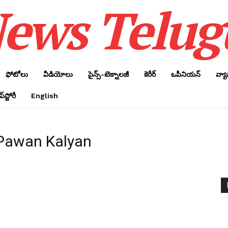
ews Telug
ఫోటోలు
వీడియోలు
సైన్స్‌-టెక్నాలజీ
కెరీర్‌
ఒపీనియన్‌
వ్య
్‌స్టోరీ
English
i Pawan Kalyan