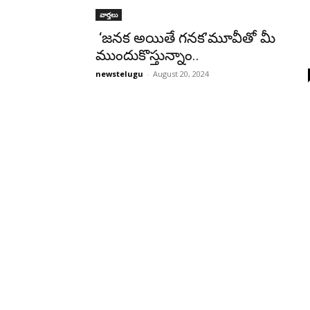
వార్తలు
‘జనక అయితే గనక’మూవీతో మీ
ముందుకొస్తున్నాం..
newstelugu
-
August 20, 2024