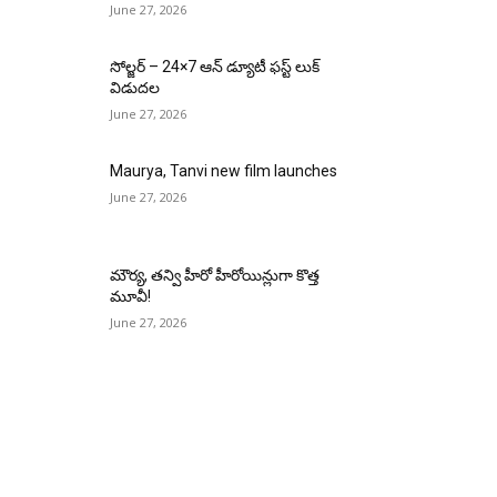
June 27, 2026
సోల్జర్ – 24×7 ఆన్ డ్యూటీ ఫస్ట్ లుక్
విడుదల
June 27, 2026
Maurya, Tanvi new film launches
June 27, 2026
మౌర్య‌, త‌న్వి హీరో హీరోయిన్లుగా కొత్త
మూవీ!
June 27, 2026