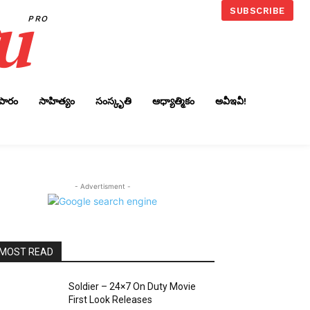
u
SUBSCRIBE
PRO
ాపారం
సాహిత్యం
సంస్కృతి
ఆధ్యాత్మికం
అవీఇవీ!
- Advertisment -
MOST READ
Soldier – 24×7 On Duty Movie
First Look Releases