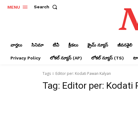
N
Search
MENU
వార్తలు
సినిమా
టీవీ
క్రీడలు
క్రైమ్ న్యూస్‌
జీవనశైలి
Privacy Policy
లోక‌ల్ న్యూస్‌ (AP)
లోక‌ల్ న్యూస్‌ (TS)
టాప
Tags
Editor per: Kodati Pawan Kalyan
Tag:
Editor per: Kodat