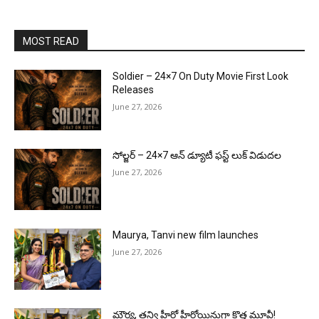
MOST READ
Soldier – 24×7 On Duty Movie First Look
Releases
June 27, 2026
సోల్జర్ – 24×7 ఆన్ డ్యూటీ ఫస్ట్ లుక్ విడుదల
June 27, 2026
Maurya, Tanvi new film launches
June 27, 2026
మౌర్య‌, త‌న్వి హీరో హీరోయిన్లుగా కొత్త మూవీ!