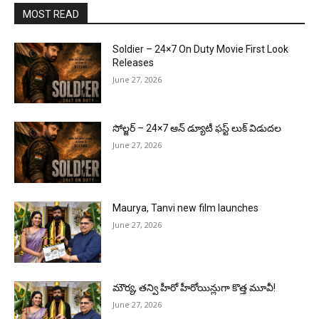
MOST READ
Soldier – 24×7 On Duty Movie First Look
Releases
June 27, 2026
సోల్జర్ – 24×7 ఆన్ డ్యూటీ ఫస్ట్ లుక్ విడుదల
June 27, 2026
Maurya, Tanvi new film launches
June 27, 2026
మౌర్య‌, త‌న్వి హీరో హీరోయిన్లుగా కొత్త మూవీ!
June 27, 2026