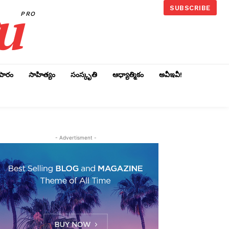
u
SUBSCRIBE
PRO
ాపారం
సాహిత్యం
సంస్కృతి
ఆధ్యాత్మికం
అవీఇవీ!
- Advertisment -