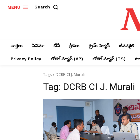
N
Search
MENU
వార్తలు
సినిమా
టీవీ
క్రీడలు
క్రైమ్ న్యూస్‌
జీవనశైలి
Privacy Policy
లోక‌ల్ న్యూస్‌ (AP)
లోక‌ల్ న్యూస్‌ (TS)
టాప
Tags
DCRB CI J. Murali
Tag:
DCRB CI J. Murali