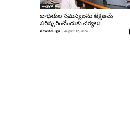
ఆంధ్రప్రదేశ్‌
బాధితుల సమస్యలను తక్షణమే
పరిష్కరించేందుకు చర్యలు
newstelugu
-
August 12, 2024