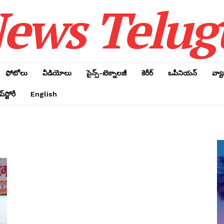
ews Telug
ఫోటోలు
వీడియోలు
సైన్స్‌-టెక్నాలజీ
కెరీర్‌
ఒపీనియన్‌
వ్య
్‌స్టోరీ
English