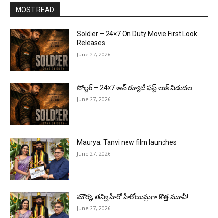
MOST READ
Soldier – 24×7 On Duty Movie First Look
Releases
June 27, 2026
సోల్జర్ – 24×7 ఆన్ డ్యూటీ ఫస్ట్ లుక్ విడుదల
June 27, 2026
Maurya, Tanvi new film launches
June 27, 2026
మౌర్య‌, త‌న్వి హీరో హీరోయిన్లుగా కొత్త మూవీ!
June 27, 2026