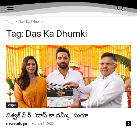
Tags
Das Ka Dhumki
Tag:
Das Ka Dhumki
వార్తలు
విశ్వక్ సేన్ `దాస్ కా ధమ్కీ` షురూ!
newstelugu
-
March 9, 2022
0