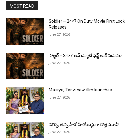
MOST READ
Soldier – 24×7 On Duty Movie First Look
Releases
June 27, 2026
సోల్జర్ – 24×7 ఆన్ డ్యూటీ ఫస్ట్ లుక్ విడుదల
June 27, 2026
Maurya, Tanvi new film launches
June 27, 2026
మౌర్య‌, త‌న్వి హీరో హీరోయిన్లుగా కొత్త మూవీ!
June 27, 2026