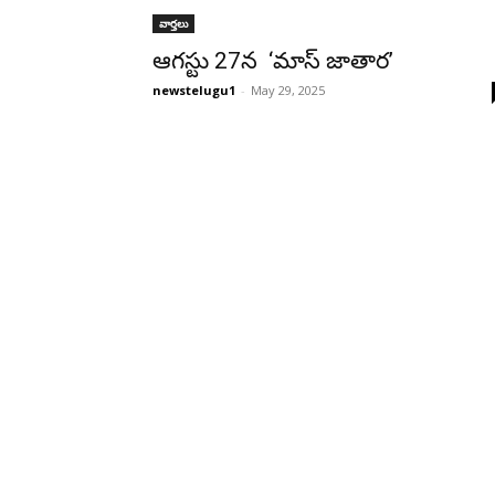
వార్తలు
ఆగస్టు 27న ‘మాస్ జాతార’
newstelugu1
-
May 29, 2025