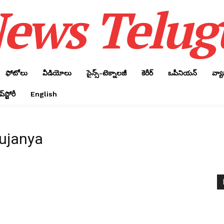
ews Telug
ఫోటోలు
వీడియోలు
సైన్స్‌-టెక్నాలజీ
కెరీర్‌
ఒపీనియన్‌
వ్య
్‌స్టోరీ
English
oujanya