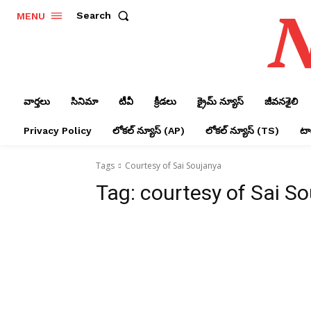
N
Search
MENU
వార్తలు
సినిమా
టీవీ
క్రీడలు
క్రైమ్ న్యూస్‌
జీవనశైలి
Privacy Policy
లోక‌ల్ న్యూస్‌ (AP)
లోక‌ల్ న్యూస్‌ (TS)
టాప
Tags
Courtesy of Sai Soujanya
Tag:
courtesy of Sai S