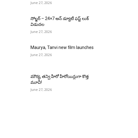
June 27, 2026
సోల్జర్ – 24×7 ఆన్ డ్యూటీ ఫస్ట్ లుక్
విడుదల
June 27, 2026
Maurya, Tanvi new film launches
June 27, 2026
మౌర్య‌, త‌న్వి హీరో హీరోయిన్లుగా కొత్త
మూవీ!
June 27, 2026