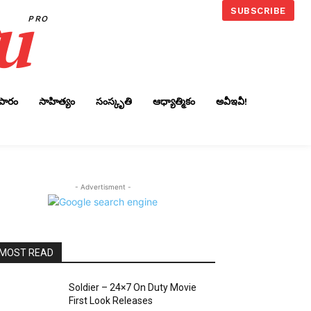
u
SUBSCRIBE
PRO
ాపారం
సాహిత్యం
సంస్కృతి
ఆధ్యాత్మికం
అవీఇవీ!
- Advertisment -
MOST READ
Soldier – 24×7 On Duty Movie
First Look Releases