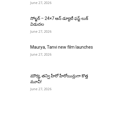
June 27, 2026
సోల్జర్ – 24×7 ఆన్ డ్యూటీ ఫస్ట్ లుక్
విడుదల
June 27, 2026
Maurya, Tanvi new film launches
June 27, 2026
మౌర్య‌, త‌న్వి హీరో హీరోయిన్లుగా కొత్త
మూవీ!
June 27, 2026