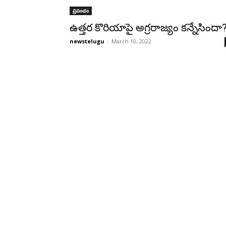
ప్రపంచం
ఉత్తర కొరియాపై అగ్రరాజ్యం కన్నేసిందా
newstelugu
-
March 10, 2022