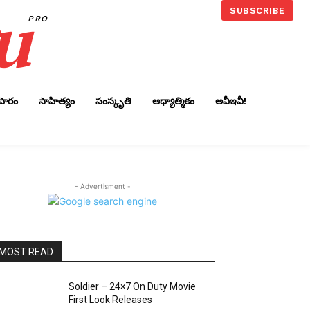
u
SUBSCRIBE
PRO
ాపారం
సాహిత్యం
సంస్కృతి
ఆధ్యాత్మికం
అవీఇవీ!
- Advertisment -
MOST READ
Soldier – 24×7 On Duty Movie
First Look Releases