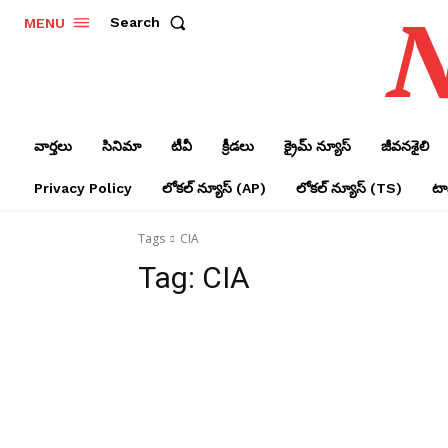
N
Search
MENU
వార్తలు
సినిమా
టీవీ
క్రీడలు
క్రైమ్ న్యూస్‌
జీవనశైలి
Privacy Policy
లోక‌ల్ న్యూస్‌ (AP)
లోక‌ల్ న్యూస్‌ (TS)
టాప
Tags
CIA
Tag:
CIA