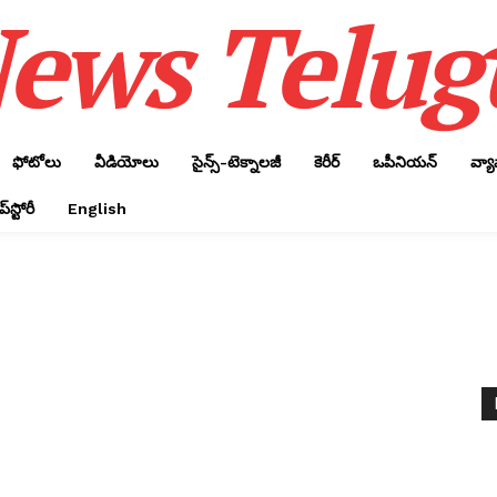
ews Telug
ఫోటోలు
వీడియోలు
సైన్స్‌-టెక్నాలజీ
కెరీర్‌
ఒపీనియన్‌
వ్య
్‌స్టోరీ
English