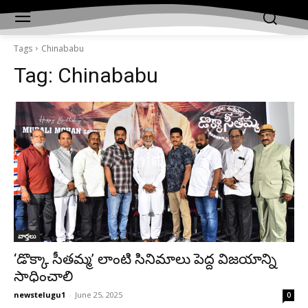
Tags
Chinababu
Tag:
Chinababu
వార్తలు
‘డొక్కా సీతమ్మ’ లాంటి సినిమాలు పెద్ద విజయాన్ని
సాధించాలి
newstelugu1
-
June 25, 2025
0