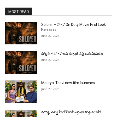
MOST READ
Soldier – 24×7 On Duty Movie First Look
Releases
June 27, 2026
సోల్జర్ – 24×7 ఆన్ డ్యూటీ ఫస్ట్ లుక్ విడుదల
June 27, 2026
Maurya, Tanvi new film launches
June 27, 2026
మౌర్య‌, త‌న్వి హీరో హీరోయిన్లుగా కొత్త మూవీ!