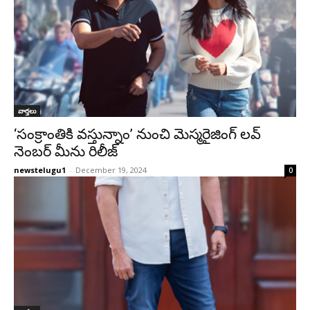
వార్తలు
‘సంక్రాంతికి వస్తున్నాం’ నుంచి మెస్మరైజింగ్ లవ్
నెంబర్ మీను రిలీజ్
newstelugu1
-
December 19, 2024
0