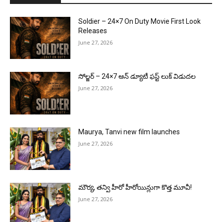
Soldier – 24×7 On Duty Movie First Look
Releases
June 27, 2026
సోల్జర్ – 24×7 ఆన్ డ్యూటీ ఫస్ట్ లుక్ విడుదల
June 27, 2026
Maurya, Tanvi new film launches
June 27, 2026
మౌర్య‌, త‌న్వి హీరో హీరోయిన్లుగా కొత్త మూవీ!
June 27, 2026