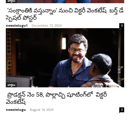
వార్తలు
‘సంక్రాంతికి వస్తున్నాం’ నుంచి విక్టరీ వెంకటేష్ బర్త్ డే
స్పెషల్ పోస్టర్
newstelugu1
-
December 13, 2024
0
వార్తలు
ప్రొడక్షన్ నెం 58, పొల్లాచ్చి షూటింగ్‌లో విక్టరీ
వెంకటేష్
newstelugu
-
August 14, 2024
0